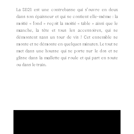
La SB21 est une contrebasse qui s’ouvre en deux
dans son épaisseur et qui se contient elle-même : la
moitié « fond » reçoit la moitié « table » ainsi que le
manche, la tête et tous les accessoires, qui se
démontent sans un tour de vis ! Cet ensemble se
monte et se démonte en quelques minutes. Le tout se
met dans une housse qui se porte sur le dos et se
glisse dans la mallette qui roule et qui part en soute
ou dans le train.