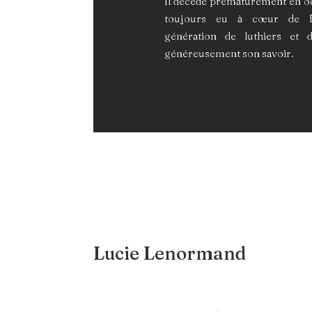
Il décède prématurément en o
toujours eu à cœur de f
génération de luthiers et 
généreusement son savoir.
Lucie Lenormand