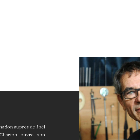
mation auprès de Joël
 Charton ouvre son