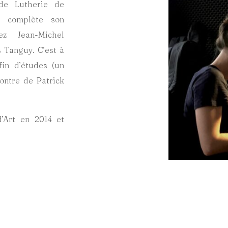
 de Lutherie de
e complète son
z Jean-Michel
 Tanguy. C’est à
fin d’études (un
contre de Patrick
’Art en 2014 et