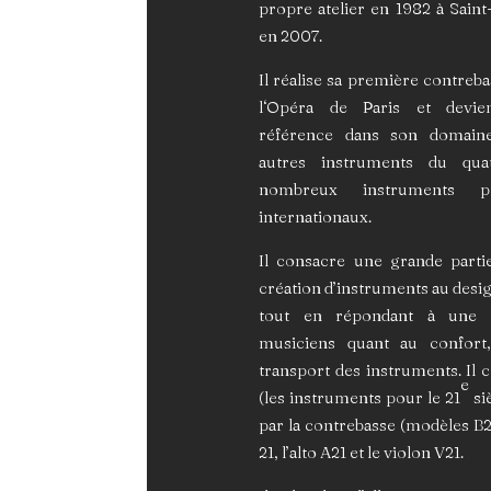
propre atelier en 1982 à Saint
en 2007.
Il réalise sa première contreba
l‘Opéra de Paris et devie
référence dans son domaine.
autres instruments du qua
nombreux instruments p
internationaux.
Il consacre une grande partie
création d’instruments au des
tout en répondant à une 
musiciens quant au confort
transport des instruments. Il cr
e
(les instruments pour le 21
si
par la contrebasse (modèles B21
21, l’alto A21 et le violon V21.