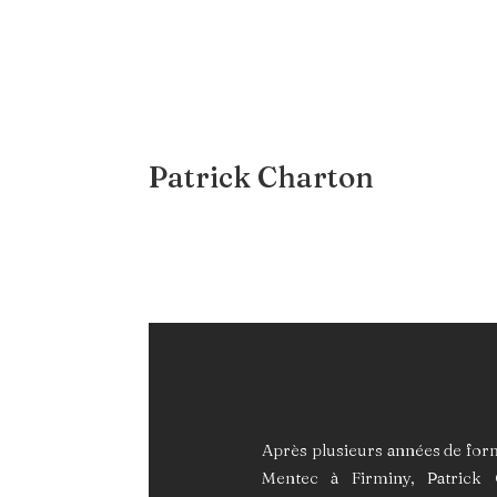
Patrick Charton
Après plusieurs années de for
Mentec à Firminy, Patrick